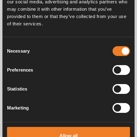
our social media, advertising and analytics partners who
may combine it with other information that you’ve
provided to them or that they’ve collected from your use
of their services.
Handbücher und Broschüren
Consent
Necessary
Selection
Service und support
Preferences
Statistics
FAQ
Marketing
Alde schafft seit 1966 ein Gefühl von Zuhause und stellt
Heizungssysteme für Wohnmobile und Wohnwagen her. Schon damals
Allow all