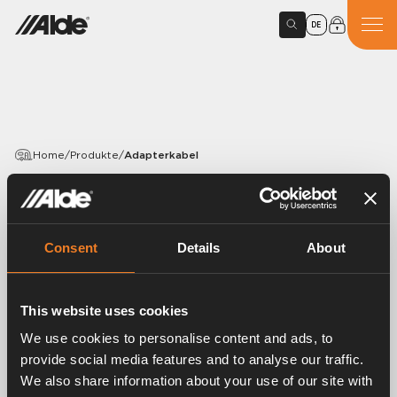
DE
Home
/
Produkte
/
Adapterkabel
PRODUCTS
Adapterkabel
Consent
Details
About
Article number:
3010279
Adapterkabel für Bedieneinheit LCD 3010213 / 613
This website uses cookies
wird benötigt beim Austausch von Bedieneinheit
We use cookies to personalise content and ads, to
mechanisch.
provide social media features and to analyse our traffic.
Länge 0.25 m.
We also share information about your use of our site with