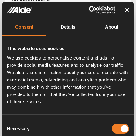
Denn nur mit gemeinsamen Anstrengungen
können wir unsere Ziele erreichen
Consent
Details
About
Wir helfen uns gegenseitig, wir sind zuverlässig.
Wir arbeiten als Team und sind freundlich, ehrlich
und respektvoll. Unser Dialog ist offen, einfach
This website uses cookies
und klar – wir geben und nehmen konstruktives
We use cookies to personalise content and ads, to
Feedback. In der Truma Gruppe sind wir ein
provide social media features and to analyse our traffic.
Team!
We also share information about your use of our site with
our social media, advertising and analytics partners who
may combine it with other information that you’ve
provided to them or that they’ve collected from your use
of their services.
FLEXIBILITÄT
Adaptability
Denn nur der Stärkste wird erfolgreich sein
Consent
Necessary
Selection
Flexibel zu sein bedeutet, offen für