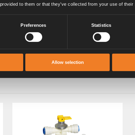
armwasser für die ganze Familie
 provided to them or that they’ve collected from your use of their
Preferences
Statistics
Allow selection