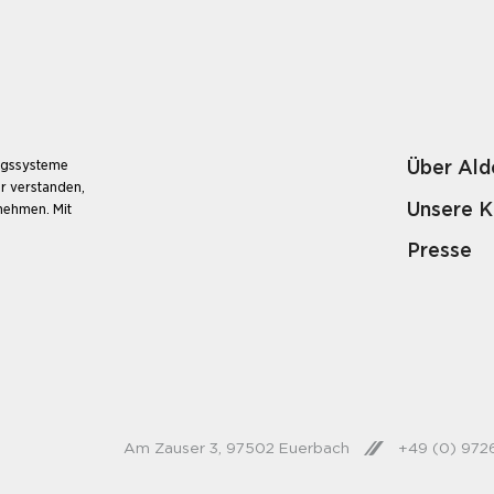
Über Ald
ungssysteme
r verstanden,
Unsere 
unehmen. Mit
Presse
Am Zauser 3, 97502 Euerbach
+49 (0) 97