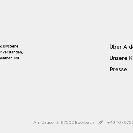
Über Ald
ungssysteme
r verstanden,
Unsere 
unehmen. Mit
Presse
Am Zauser 3, 97502 Euerbach
+49 (0) 97