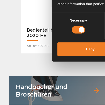
other information that you’ve
Consent
Necessary
Selection
Bedienteil für Alde Compact
3020 HE
Art. nr: 3020112
Deny
Handbücher und
Broschüren