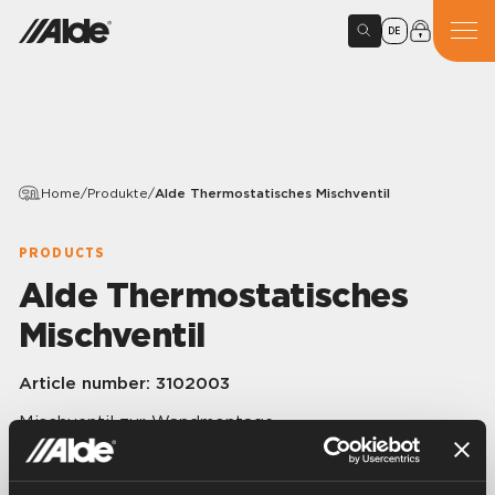
DE
Home
/
Produkte
/
Alde Thermostatisches Mischventil
PRODUCTS
Alde Thermostatisches
Mischventil
Article number:
3102003
Mischventil zur Wandmontage.
Mit dem Ventilkopf wird die gewünschte
Wassertemperatur kontinuierlich im Regelbereich von
30 – 48 °C eingestellt.