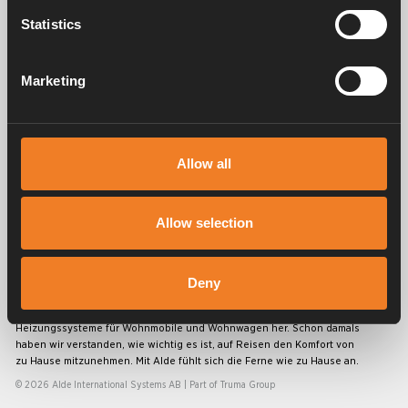
Statistics
Handbücher und Broschüren
Marketing
Service und support
Allow all
FAQ
Allow selection
Deny
Alde schafft seit 1966 ein Gefühl von Zuhause und stellt
Heizungssysteme für Wohnmobile und Wohnwagen her. Schon damals
haben wir verstanden, wie wichtig es ist, auf Reisen den Komfort von
zu Hause mitzunehmen. Mit Alde fühlt sich die Ferne wie zu Hause an.
© 2026 Alde International Systems AB | Part of
Truma Group