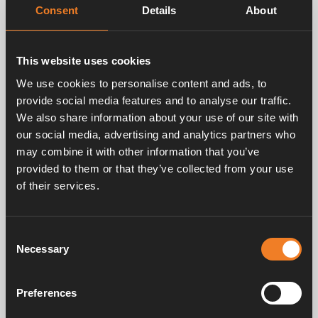
Consent
Details
About
Das Ventil ist eine gute Ergänzung, um heißes
Leitungswasser z.B. im Bad und Dusche zu verhindern.
Anschluss Ø 12 mm Schnellkupplung.
This website uses cookies
We use cookies to personalise content and ads, to
Technische Daten:
provide social media features and to analyse our traffic.
Breite: 101 mm.
We also share information about your use of our site with
Höhe: 93 mm.
our social media, advertising and analytics partners who
Tiefe mit Konsole: 30 mm.
may combine it with other information that you’ve
Gewicht: 0,3 kg.
provided to them or that they’ve collected from your use
Maximaler Betriebsdruck: 5,0 bar.
of their services.
Mindest-Betriebsdruck: 0,2 bar.
Mindest-Fließgeschwindigkeit 15 mm: 1 l/min.
Temperatur, Warmwasser: 55 °C – 65 °C (max 85 °C).
Temperatur, Kaltwasser: 5 °C – 25 °C.
Consent
Necessary
Selection
Preferences