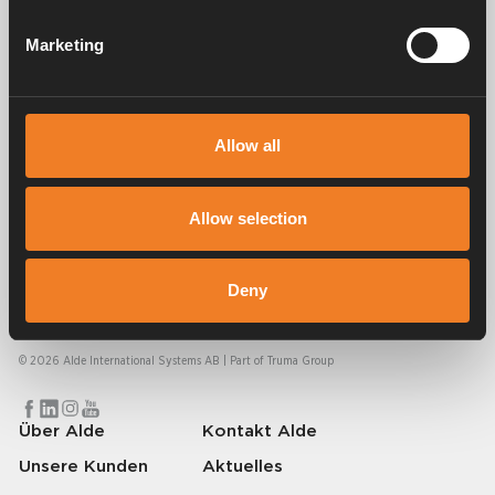
Service und support
Marketing
FAQ
Allow all
Allow selection
Alde schafft seit 1966 ein Gefühl von Zuhause und stellt
Deny
Heizungssysteme für Wohnmobile und Wohnwagen her. Schon damals
haben wir verstanden, wie wichtig es ist, auf Reisen den Komfort von
zu Hause mitzunehmen. Mit Alde fühlt sich die Ferne wie zu Hause an.
© 2026 Alde International Systems AB | Part of
Truma Group
Über Alde
Kontakt Alde
Unsere Kunden
Aktuelles