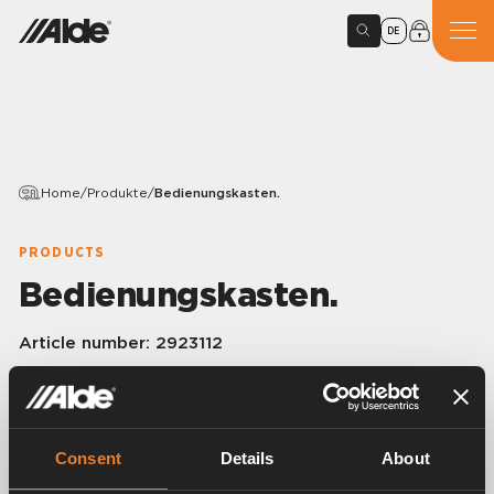
DE
Home
/
Produkte
/
Bedienungskasten.
PRODUCTS
Bedienungskasten.
Article number:
2923112
Bedienungskasten für Comfort 2923 und 2928 (nicht
Ausf. 980).
Consent
Details
About