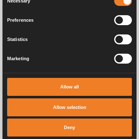
Necessary
Selection
Preferences
Schutzgehäuse - Wand
Bodendurchführung
Statistics
Art. nr: 3000440
Art. nr: 1900565
Marketing
Handbücher und Broschüren
Allow all
Service und support
Allow selection
FAQ
Deny