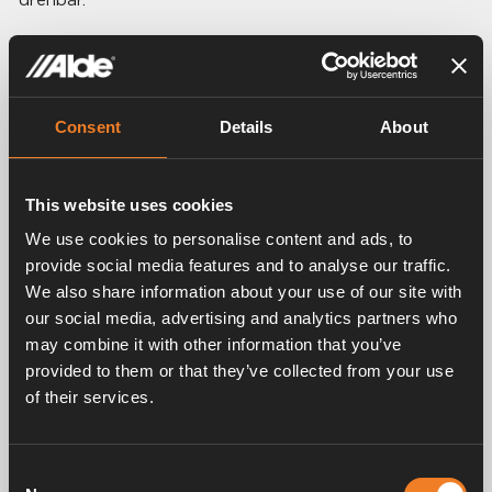
Technische Daten:
Breite: 180 mm
Höhe: 231 mm inkl.
Deckel und Anschlussrohr
Consent
Details
About
Tiefe: 75 mm
Volumen: 1,5 liter
Anschluss: Ø 22 mm
This website uses cookies
We use cookies to personalise content and ads, to
provide social media features and to analyse our traffic.
We also share information about your use of our site with
our social media, advertising and analytics partners who
may combine it with other information that you’ve
provided to them or that they’ve collected from your use
Related products
of their services.
Consent