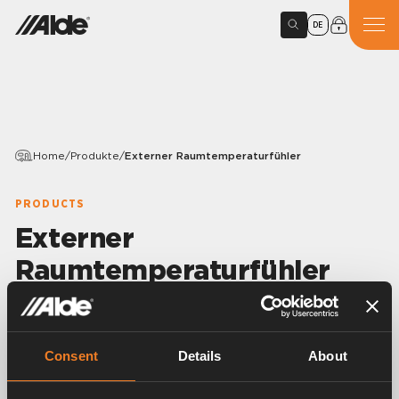
DE
Home
/
Produkte
/
Externer Raumtemperaturfühler
PRODUCTS
Externer
Raumtemperaturfühler
Variants
Consent
Details
About
Article number:
3010238