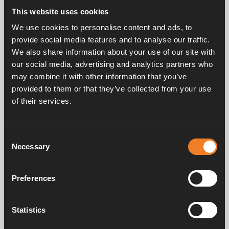
This website uses cookies
Fernfühler wird platziert, wenn der integrierte Fühler
der Bedieneinheit beeinflusst wird (Wärme / Kälte).
We use cookies to personalise content and ads, to
Steht nur 8 mm aus der Wand vor.
provide social media features and to analyse our traffic.
An das Bedienfeld können zwei externe
We also share information about your use of our site with
Raumsensoren angeschlossen werden. Für einen
our social media, advertising and analytics partners who
optimalen Einbau wird ein Sensor im Schlafbereich
may combine it with other information that you’ve
und einer im Sitzbereich positioniert. Der jeweils
provided to them or that they’ve collected from your use
aktive Raumsensor wird auf dem Bedienfeld
of their services.
ausgewählt.
Consent
Necessary
Selection
Preferences
Handbücher und Broschüren
Statistics
Service und support