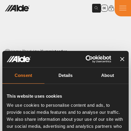
DE
Home
/
Produkte
/
Gummistopfen
PRODUCTS
Gummistopfen
Consent
Details
About
Article number:
1916002
This website uses cookies
Gummistopfen. EPDM 15,5 × 3,0 mm.
We use cookies to personalise content and ads, to
Länge 25 mm.
provide social media features and to analyse our traffic.
We also share information about your use of our site with
our social media, advertising and analytics partners who