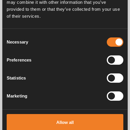
may combine it with other information that you’ve
provided to them or that they’ve collected from your use
of their services.
Handbücher und Broschüren
Consent
Necessary
Selection
Service und support
Preferences
FAQ
Statistics
Marketing
Alde schafft seit 1966 ein Gefühl von Zuhause und stellt
Heizungssysteme für Wohnmobile und Wohnwagen her. Schon damals
haben wir verstanden, wie wichtig es ist, auf Reisen den Komfort von
Allow all
zu Hause mitzunehmen. Mit Alde fühlt sich die Ferne wie zu Hause an.