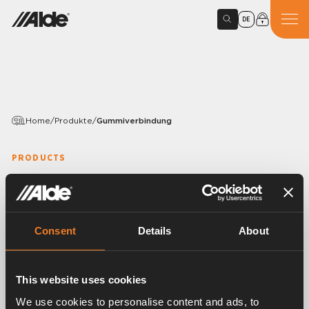
DE
Home
/
Produkte
/
Gummiverbindung
PRODUCTS
Gummiverbindung
Variants
Consent
Details
About
Article number:
1900505
This website uses cookies
We use cookies to personalise content and ads, to
Gummi-U.