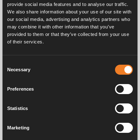
EPDM 21,4 x 4,25 mm.
provide social media features and to analyse our traffic.
VPE 25 Stück.
We also share information about your use of our site with
our social media, advertising and analytics partners who
may combine it with other information that you’ve
provided to them or that they’ve collected from your use
of their services.
Consent
Necessary
Handbücher und Broschüren
Selection
Preferences
Service und support
Statistics
FAQ
Marketing