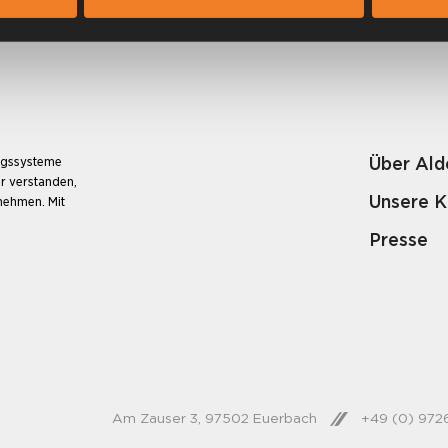
Über Ald
ungssysteme
r verstanden,
Unsere 
unehmen. Mit
Presse
Am Zauser 3, 97502 Euerbach
+49 (0) 97