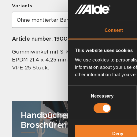
Variants
Consent
Article number:
1900580
This website uses cookies
Gummiwinkel mit S-Krümmung.
EPDM 21,4 x 4,25 mm.
We use cookies to personalis
VPE 25 Stück.
information about your use of
other information that you’ve
Consent
Necessary
Selection
Handbücher und
Broschüren
Deny