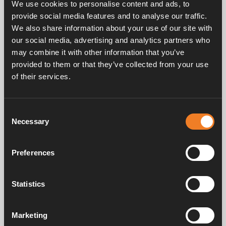
We use cookies to personalise content and ads, to
Gummiverbindung mit Entlüftungsnippel.
provide social media features and to analyse our traffic.
EPDM 21,4 x 4,25 mm.
We also share information about your use of our site with
VPE 25 Stück.
our social media, advertising and analytics partners who
may combine it with other information that you’ve
provided to them or that they’ve collected from your use
of their services.
Consent
Necessary
Selection
Handbücher und Broschüren
Preferences
Service und support
Statistics
Marketing
FAQ