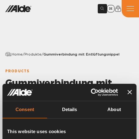
DE
Home
/
Produkte
/
Gummiverbindung mit Entlüftungsnippel
PRODUCTS
Gummiverbindung mit
Entlüftungsnippel
Variants
Consent
Details
About
This website uses cookies
Article number:
1900516