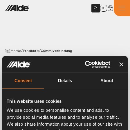
DE
Home
/
Produkte
/
Gummiverbindung
PRODUCTS
Gummiverbindung
Consent
Details
About
Article number:
1916221
Gummiverbindung Ø 16 mm – Ø 12 mm. Länge 185 mm.
This website uses cookies
Mit montierter Bandklemmschelle.
We use cookies to personalise content and ads, to
provide social media features and to analyse our traffic.
We also share information about your use of our site with