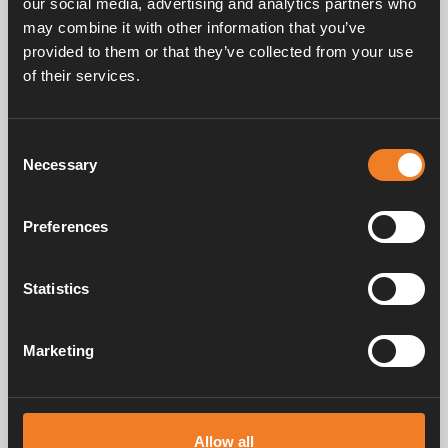
our social media, advertising and analytics partners who
may combine it with other information that you’ve
provided to them or that they’ve collected from your use
of their services.
Handbücher und Broschüren
Consent
Necessary
Selection
Service und support
Preferences
FAQ
Statistics
Marketing
Alde schafft seit 1966 ein Gefühl von Zuhause und stellt
Heizungssysteme für Wohnmobile und Wohnwagen her. Schon damals
Allow all