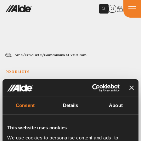
DE
Home
/
Produkte
/
Gummiwinkel 200 mm
PRODUCTS
Gummiwinkel 200 mm
Variants
Consent
Details
About
Article number:
1900004
This website uses cookies
We use cookies to personalise content and ads, to
Gummiwinkel 90°.