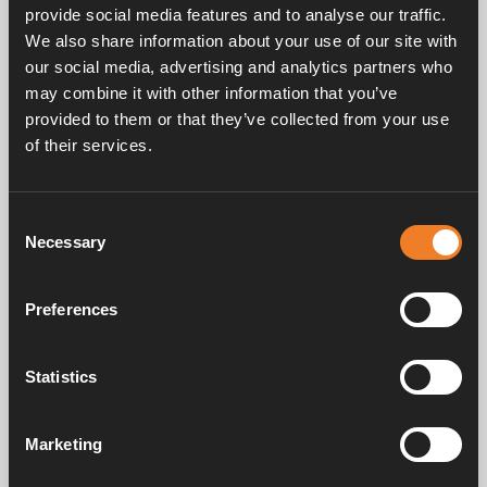
EPDM 21,4 x 4,25 mm.
provide social media features and to analyse our traffic.
VPE 25 Stück.
We also share information about your use of our site with
our social media, advertising and analytics partners who
may combine it with other information that you’ve
provided to them or that they’ve collected from your use
of their services.
Consent
Necessary
Handbücher und Broschüren
Selection
Preferences
Service und support
Statistics
FAQ
Marketing