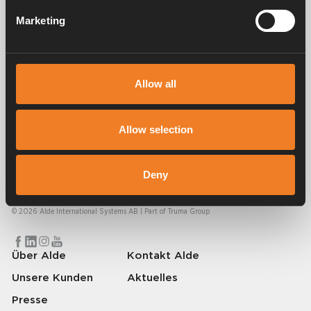
Service und support
Marketing
FAQ
Allow all
Allow selection
Alde schafft seit 1966 ein Gefühl von Zuhause und stellt
Heizungssysteme für Wohnmobile und Wohnwagen her. Schon damals
Deny
haben wir verstanden, wie wichtig es ist, auf Reisen den Komfort von
zu Hause mitzunehmen. Mit Alde fühlt sich die Ferne wie zu Hause an.
© 2026 Alde International Systems AB | Part of
Truma Group
Über Alde
Kontakt Alde
Unsere Kunden
Aktuelles
Presse