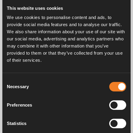
Related products
This website uses cookies
We use cookies to personalise content and ads, to
provide social media features and to analyse our traffic.
We also share information about your use of our site with
our social media, advertising and analytics partners who
may combine it with other information that you’ve
provided to them or that they’ve collected from your use
of their services.
Wärmetauscher
Art. nr: 2968901
Consent
Necessary
Selection
Preferences
Handbücher und Broschüren
Statistics