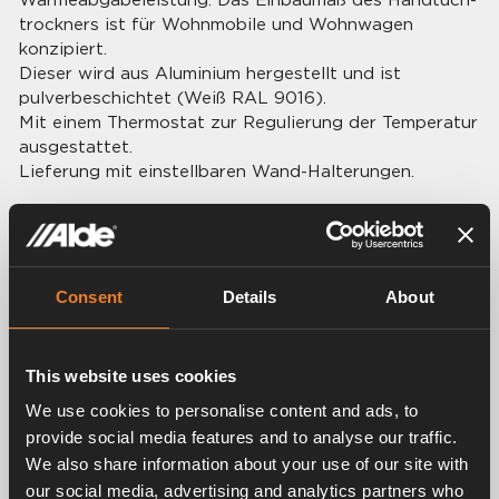
trockners ist für Wohnmobile und Wohnwagen
konzipiert.
Dieser wird aus Aluminium hergestellt und ist
pulverbeschichtet (Weiß RAL 9016).
Mit einem Thermostat zur Regulierung der Temperatur
ausgestattet.
Lieferung mit einstellbaren Wand-Halterungen.
Technische Daten
Maße: H 840 x B 300 mm.
Leistung: 250 W.
Gewicht: 3,7 kg.
Consent
Details
About
Anschluss: Ø 22 mm.
This website uses cookies
We use cookies to personalise content and ads, to
provide social media features and to analyse our traffic.
We also share information about your use of our site with
Related products
our social media, advertising and analytics partners who