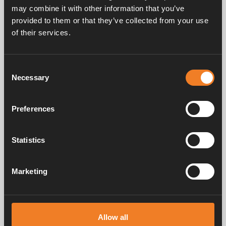
may combine it with other information that you’ve
provided to them or that they’ve collected from your use
of their services.
Consent
Necessary
Selection
Gummiverbinder Ø 22
Schutzabdeckung
mm
Preferences
Art. nr: 1900569
Art. nr: 1900609
Statistics
Marketing
Gummiverbinder Ø 16
mm
Allow all
Art. nr: 1916218