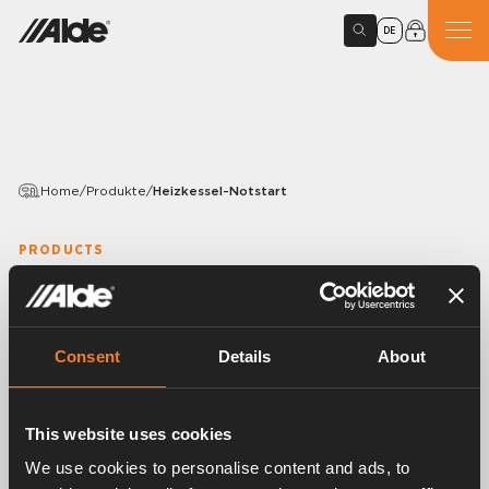
DE
Home
/
Produkte
/
Heizkessel-Notstart
PRODUCTS
Heizkessel-Notstart
Variants
Consent
Details
About
This website uses cookies
Article number:
3020035
We use cookies to personalise content and ads, to
Für Zwangsstart des Kessels ohne Bedienfeld.