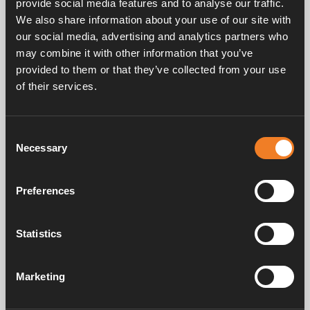
provide social media features and to analyse our traffic.
Adapterkabel 3020035 wird an die Platine
We also share information about your use of our site with
angeschlossen, Notstart 3010218 wird im
our social media, advertising and analytics partners who
Adapterkabel montiert.
may combine it with other information that you’ve
provided to them or that they’ve collected from your use
of their services.
Consent
Handbücher und Broschüren
Necessary
Selection
Preferences
Service und support
Statistics
FAQ
Marketing