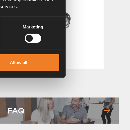
 services.
Marketing
Enteiser EisEx
Art. nr: 3010428
Allow all
FAQ