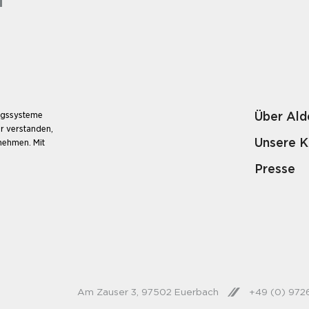
Über Ald
ungssysteme
r verstanden,
Unsere 
unehmen. Mit
Presse
Am Zauser 3, 97502 Euerbach
+49 (0) 97