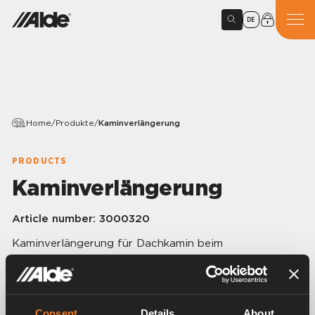
DE
Home
/
Produkte
/
Kaminverlängerung
PRODUCTS
Kaminverlängerung
Article number:
3000320
Kaminverlängerung für Dachkamin beim
Wintercamping.
Verlängert den Kamin 200 mm
Consent
Details
About