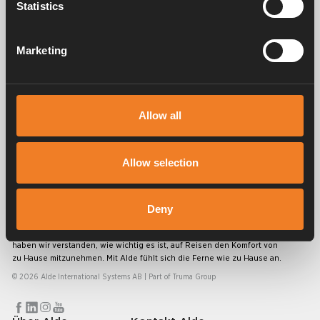
Handbücher und Broschüren
Statistics
Marketing
Service und support
Allow all
FAQ
Allow selection
Deny
Alde schafft seit 1966 ein Gefühl von Zuhause und stellt
Heizungssysteme für Wohnmobile und Wohnwagen her. Schon damals
haben wir verstanden, wie wichtig es ist, auf Reisen den Komfort von
zu Hause mitzunehmen. Mit Alde fühlt sich die Ferne wie zu Hause an.
© 2026 Alde International Systems AB | Part of
Truma Group