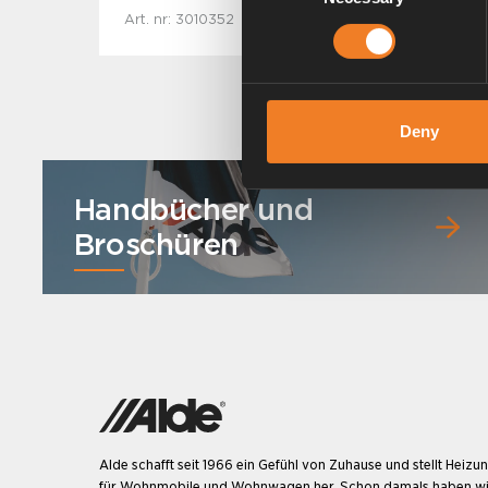
Art. nr: 3010352
Deny
Handbücher und
Broschüren
Alde schafft seit 1966 ein Gefühl von Zuhause und stellt Heiz
für Wohnmobile und Wohnwagen her. Schon damals haben wi