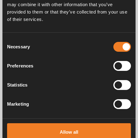
may combine it with other information that you’ve
provided to them or that they’ve collected from your use
of their services.
Handbücher und Broschüren
Consent
Necessary
Selection
Service und support
Preferences
FAQ
Statistics
Marketing
Alde schafft seit 1966 ein Gefühl von Zuhause und stellt
Heizungssysteme für Wohnmobile und Wohnwagen her. Schon damals
Allow all
haben wir verstanden, wie wichtig es ist, auf Reisen den Komfort von
zu Hause mitzunehmen. Mit Alde fühlt sich die Ferne wie zu Hause an.