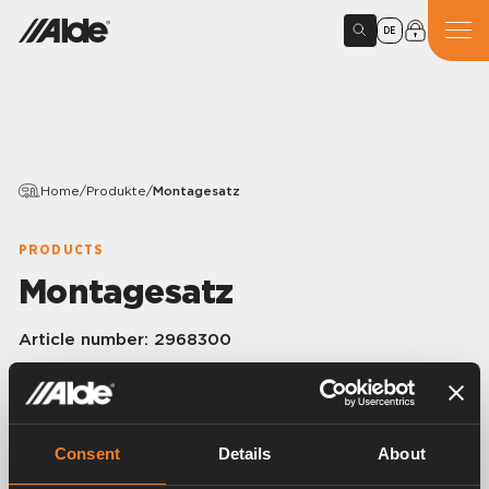
DE
Home
/
Produkte
/
Montagesatz
PRODUCTS
Montagesatz
Article number:
2968300
Montagesatz mit Gummiwinkel, Schelle und Halter für
Wärmetauscher 2968901.
Consent
Details
About