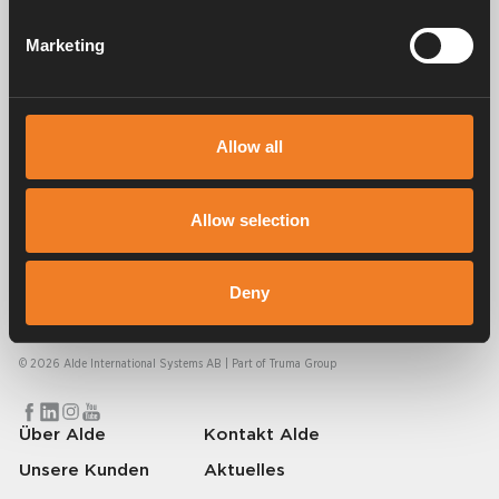
Service und support
Marketing
FAQ
Allow all
Allow selection
Alde schafft seit 1966 ein Gefühl von Zuhause und stellt
Deny
Heizungssysteme für Wohnmobile und Wohnwagen her. Schon damals
haben wir verstanden, wie wichtig es ist, auf Reisen den Komfort von
zu Hause mitzunehmen. Mit Alde fühlt sich die Ferne wie zu Hause an.
© 2026 Alde International Systems AB | Part of
Truma Group
Über Alde
Kontakt Alde
Unsere Kunden
Aktuelles