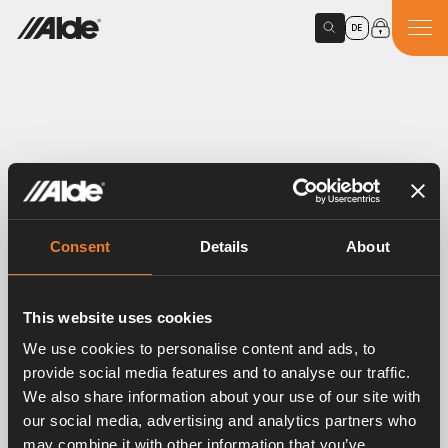
DE
Home
/
Produkte
/
Raumthermostat 12 V
PRODUCTS
Consent
Details
About
Raumthermostat 12 V
Article number:
2772310
This website uses cookies
Raumthermostat für Elektropatrone 2772901.
We use cookies to personalise content and ads, to
provide social media features and to analyse our traffic.
We also share information about your use of our site with
our social media, advertising and analytics partners who
may combine it with other information that you’ve