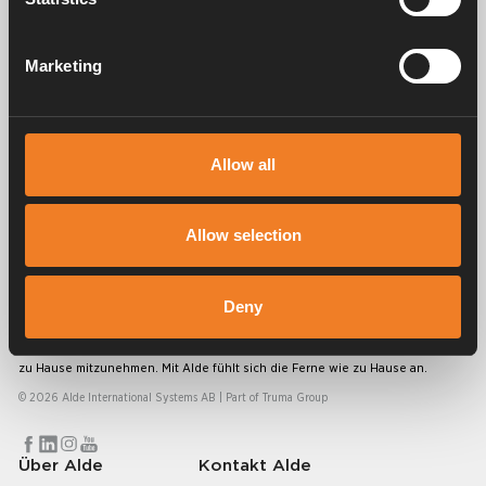
Marketing
Service und support
Allow all
FAQ
Allow selection
Deny
Alde schafft seit 1966 ein Gefühl von Zuhause und stellt
Heizungssysteme für Wohnmobile und Wohnwagen her. Schon damals
haben wir verstanden, wie wichtig es ist, auf Reisen den Komfort von
zu Hause mitzunehmen. Mit Alde fühlt sich die Ferne wie zu Hause an.
© 2026 Alde International Systems AB | Part of
Truma Group
Über Alde
Kontakt Alde