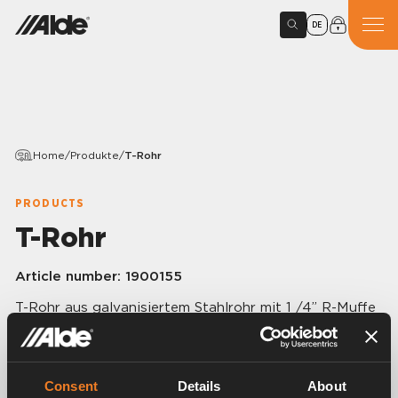
DE
Home
/
Produkte
/
T-Rohr
PRODUCTS
T-Rohr
Article number:
1900155
T-Rohr aus galvanisiertem Stahlrohr mit 1 /4” R-Muffe
für Entleerungshahn. Ø 22 mm.
Consent
Details
About