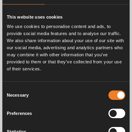
This website uses cookies
Related products
We use cookies to personalise content and ads, to
provide social media features and to analyse our traffic.
We also share information about your use of our site with
our social media, advertising and analytics partners who
may combine it with other information that you’ve
provided to them or that they’ve collected from your use
of their services.
Entleerungshahn
Consent
Necessary
Selection
Art. nr: 1900191
Preferences
Handbücher und Broschüren
Statistics