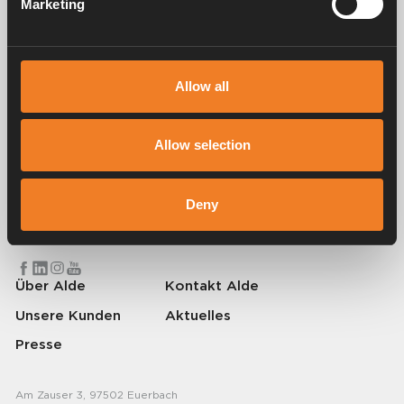
Marketing
FAQ
Allow all
Allow selection
Alde schafft seit 1966 ein Gefühl von Zuhause und stellt
Heizungssysteme für Wohnmobile und Wohnwagen her. Schon damals
haben wir verstanden, wie wichtig es ist, auf Reisen den Komfort von
Deny
zu Hause mitzunehmen. Mit Alde fühlt sich die Ferne wie zu Hause an.
© 2026 Alde International Systems AB | Part of
Truma Group
Über Alde
Kontakt Alde
Unsere Kunden
Aktuelles
Presse
Am Zauser 3, 97502 Euerbach