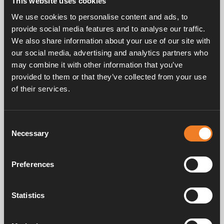
This website uses cookies
„Motorheizung“, gesteuert werden (dann ist die
Optionsboard 3020023 erforderlich).
We use cookies to personalise content and ads, to
provide social media features and to analyse our traffic.
Technische Daten:
We also share information about your use of our site with
Schlauchanschluss: Ø 16 mm
our social media, advertising and analytics partners who
Max. Durchfluss bei 0,1 bar: 15 l/min
may combine it with other information that you’ve
Spannung: 9 – 15 V
provided to them or that they’ve collected from your use
Stromverbrauch: < 1,2 A
of their services.
Consent
Necessary
Selection
Handbücher und Broschüren
Preferences
Statistics
Service und support