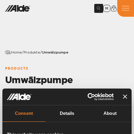
DE
Home
/
Produkte
/
Umwälzpumpe
PRODUCTS
Umwälzpumpe
Article number:
2755000
Wird benutzt, wenn das Zentral-Heizungssystem und
der Wärmetauscher als Motorheizung funktionieren
Consent
Details
About
sollen.
Die Umwälzpumpe kann entweder über einen Schalter
oder über das Bedienteil des Heizkessels, Option