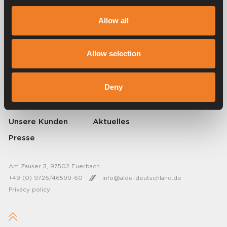
Allow all
Alde schafft seit 1966 ein Gefühl von Zuhause und stellt
Heizungssysteme für Wohnmobile und Wohnwagen her. Schon damals
haben wir verstanden, wie wichtig es ist, auf Reisen den Komfort von
Allow selection
zu Hause mitzunehmen. Mit Alde fühlt sich die Ferne wie zu Hause an.
© 2026 Alde International Systems AB | Part of
Truma Group
Deny
Über Alde
Kontakt Alde
Unsere Kunden
Aktuelles
Presse
Am Zauser 3, 97502 Euerbach
+49 (0) 9726/46599-60
info@alde-deutschland.de
Privacy policy