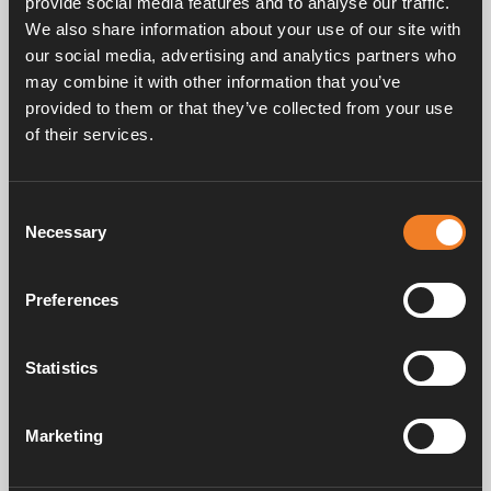
provide social media features and to analyse our traffic.
We also share information about your use of our site with
Stromaufnahme bei 12 Volt: 0,25 – 1,6 A.
our social media, advertising and analytics partners who
Anschluss: Ø 22 mm.
may combine it with other information that you’ve
provided to them or that they’ve collected from your use
of their services.
Consent
Handbücher und Broschüren
Necessary
Selection
Preferences
Service und support
Statistics
FAQ
Marketing