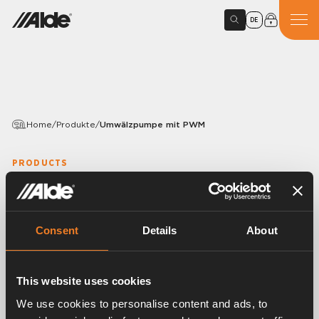
DE
Home
/
Produkte
/
Umwälzpumpe mit PWM
PRODUCTS
Umwälzpumpe mit PWM
Article number:
4900241
Consent
Details
About
Umwälzpumpe 12 V zur Montage am Heizgerät Alde
Compact 3030 und Compact 3030 Plus.
Anschluss an die Bedieneinheit zur Steuerung der
This website uses cookies
Pumpengeschwindigkeit.
We use cookies to personalise content and ads, to
Fünf verschiedene Pumpgeschwindigkeiten.