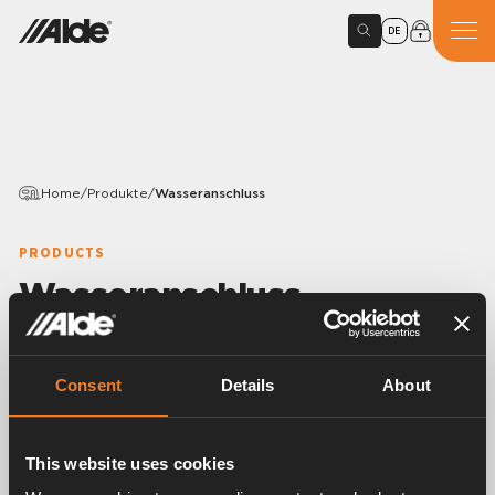
DE
Home
/
Produkte
/
Wasseranschluss
PRODUCTS
Wasseranschluss
Variants
Consent
Details
About
Article number:
3000471
This website uses cookies
Winkel mit integrierter Rückschlagklappe und