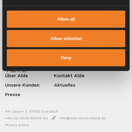
Allow all
Alde schafft seit 1966 ein Gefühl von Zuhause und stellt
Allow selection
Heizungssysteme für Wohnmobile und Wohnwagen her. Schon damals
haben wir verstanden, wie wichtig es ist, auf Reisen den Komfort von
zu Hause mitzunehmen. Mit Alde fühlt sich die Ferne wie zu Hause an.
Deny
© 2026 Alde International Systems AB | Part of
Truma Group
Über Alde
Kontakt Alde
Unsere Kunden
Aktuelles
Presse
Am Zauser 3, 97502 Euerbach
+49 (0) 9726/46599-60
info@alde-deutschland.de
Privacy policy