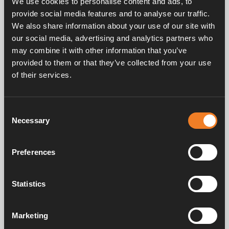
We use cookies to personalise content and ads, to
Drainageschlauch.
provide social media features and to analyse our traffic.
Passend für alles Compact 3000 und 3010 bis
We also share information about your use of our site with
einschließlich Seriennummer 91458.
our social media, advertising and analytics partners who
may combine it with other information that you’ve
provided to them or that they’ve collected from your use
of their services.
Consent
Necessary
Selection
Handbücher und Broschüren
Preferences
Service und support
Statistics
Marketing
FAQ