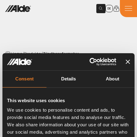
DE
Home
/
Produkte
/
Zündtransformator
PRODUCTS
Zündtransformator
Consent
Details
About
Article number:
2921216
This website uses cookies
Zündtransformator, kompl. für Comfort 2921, 2925
We use cookies to personalise content and ads, to
sowie für 2923980 und 2928980.
provide social media features and to analyse our traffic.
We also share information about your use of our site with
our social media, advertising and analytics partners who