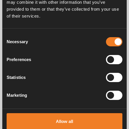
may combine it with other information that you’ve
provided to them or that they’ve collected from your use
of their services.
Handbücher und Broschüren
Consent
Necessary
Selection
Service und support
Preferences
FAQ
Statistics
Marketing
Alde schafft seit 1966 ein Gefühl von Zuhause und stellt
Heizungssysteme für Wohnmobile und Wohnwagen her. Schon damals
haben wir verstanden, wie wichtig es ist, auf Reisen den Komfort von
Allow all
zu Hause mitzunehmen. Mit Alde fühlt sich die Ferne wie zu Hause an.