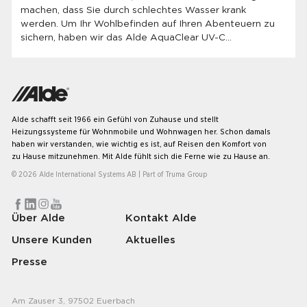
machen, dass Sie durch schlechtes Wasser krank
werden. Um Ihr Wohlbefinden auf Ihren Abenteuern zu
sichern, haben wir das Alde AquaClear UV-C
Wasserreinigungssystem auf den Markt gebracht, das
UVC-Licht zur Desinfektion verwendet und das Wasser
durch einen Kohlefilter weiter reinigt und Verfärbungen
oder schlechten Geschmack beseitigt.
Alde schafft seit 1966 ein Gefühl von Zuhause und stellt
Heizungssysteme für Wohnmobile und Wohnwagen her. Schon damals
haben wir verstanden, wie wichtig es ist, auf Reisen den Komfort von
zu Hause mitzunehmen. Mit Alde fühlt sich die Ferne wie zu Hause an.
© 2026 Alde International Systems AB | Part of
Truma Group
Über Alde
Kontakt Alde
Unsere Kunden
Aktuelles
Presse
Am Zauser 3, 97502 Euerbach