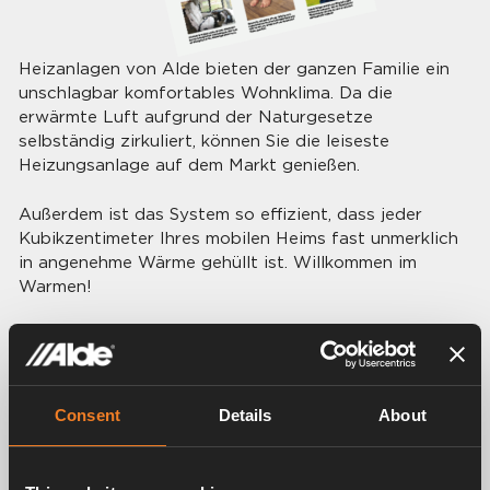
Heizanlagen von Alde bieten der ganzen Familie ein
unschlagbar komfortables Wohnklima. Da die
erwärmte Luft aufgrund der Naturgesetze
selbständig zirkuliert, können Sie die leiseste
Heizungsanlage auf dem Markt genießen.
Außerdem ist das System so effizient, dass jeder
Kubikzentimeter Ihres mobilen Heims fast unmerklich
in angenehme Wärme gehüllt ist. Willkommen im
Warmen!
Tippen Sie auf das Bild rechts, um zu Checkliste zu
gelangen. Nehmen Sie gern mit uns
Kontakt
auf, falls
Sie weitere Fragen zu Alde Heizsystem haben.
Consent
Details
About
Viel Glück!