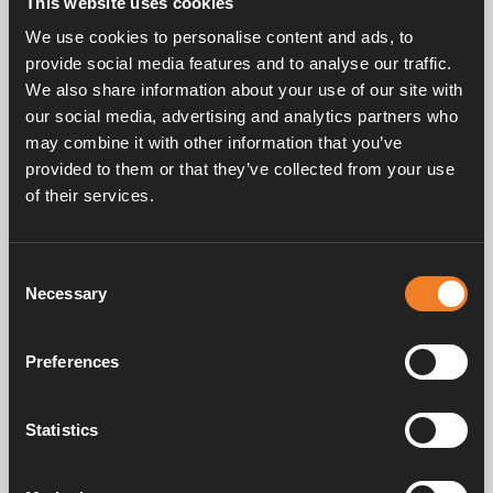
This website uses cookies
Herzliche Grüße, Alde
We use cookies to personalise content and ads, to
provide social media features and to analyse our traffic.
Share
We also share information about your use of our site with
our social media, advertising and analytics partners who
may combine it with other information that you’ve
Related posts
provided to them or that they’ve collected from your use
of their services.
Consent
Necessary
Selection
Preferences
Statistics
9 Januar 2025 — Nachrichten, Pressemitteilung
Besuchen Sie Alde auf der CMT!