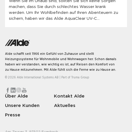
Wenn Sie im Urlaub sind, sollten Sie sich keine Sorgen
machen, dass Sie durch schlechtes Wasser krank
werden. Um Ihr Wohlbefinden auf Ihren Abenteuern zu
sichern, haben wir das Alde AquaClear UV-C
Wasserreinigungssystem auf den Markt gebracht, das
UVC-Licht zur Desinfektion verwendet und das Wasser
durch einen Kohlefilter weiter reinigt und Verfärbungen
oder schlechten Geschmack beseitigt.
Alde schafft seit 1966 ein Gefühl von Zuhause und stellt
Heizungssysteme für Wohnmobile und Wohnwagen her. Schon damals
haben wir verstanden, wie wichtig es ist, auf Reisen den Komfort von
zu Hause mitzunehmen. Mit Alde fühlt sich die Ferne wie zu Hause an.
© 2026 Alde International Systems AB | Part of
Truma Group
Über Alde
Kontakt Alde
Unsere Kunden
Aktuelles
Presse
Am Zauser 3, 97502 Euerbach