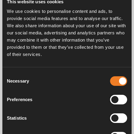
This website uses cookies
Wir laden Sie herzlich ein, uns an unserem Stand auf der
We use cookies to personalise content and ads, to
CMT – der führenden Urlaubsmesse in Stuttgart – zu
provide social media features and to analyse our traffic.
besuchen. Dieses Jahr präsentieren wir zahlreiche
spannende Neuheiten, darunter unsere neueste
We also share information about your use of our site with
Innovation: die Alde Compact 4000 D.
our social media, advertising and analytics partners who
may combine it with other information that you’ve
provided to them or that they’ve collected from your use
of their services.
Consent
Necessary
Selection
Preferences
Statistics