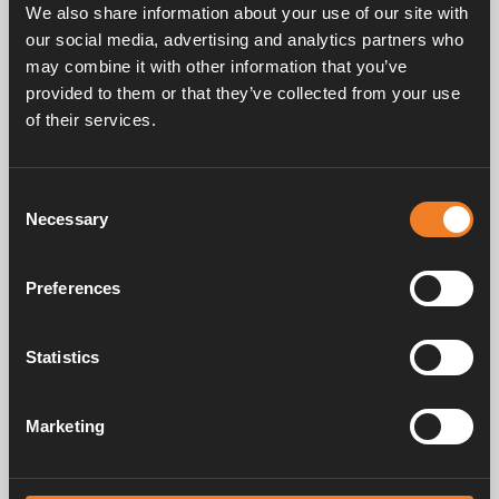
We also share information about your use of our site with
our social media, advertising and analytics partners who
LPG-HEIZUNGSANLAGE
may combine it with other information that you’ve
Alde Compact 3030/3030 Plus
provided to them or that they’ve collected from your use
of their services.
LPG-betrieben mit bewährter Leistung
.
Ideal für
Consent
Camper, die Flüssiggas bevorzugen, durch Regionen
Necessary
Selection
reisen, in denen Gas leicht erhältlich ist, oder auf
Campingplätzen mit Stromanschluss übernachten.
Preferences
Vorteile
Ideal für LPG-betriebene Anlagen.
Statistics
Seit 1966 das Vertrauen von Campern.
Effizienter und geräuscharmer Betrieb.
Marketing
Minimale Emissionen und geruchsfrei.
Erfahren Sie mehr über den Compact 3030 Plus