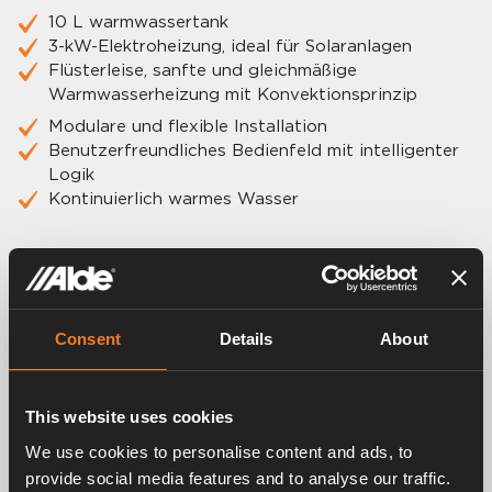
10 L warmwassertank
3-kW-Elektroheizung, ideal für Solaranlagen
Flüsterleise, sanfte und gleichmäßige
Warmwasserheizung mit Konvektionsprinzip
Modulare und flexible Installation
Benutzerfreundliches Bedienfeld mit intelligenter
Logik
Kontinuierlich warmes Wasser
Welches Heizgerät ist das richtige für
dich?
Wir können dir bei den Grundlagen helfen und dir die
Consent
Details
About
Vorteile der verschiedenen Optionen erläutern. Aber
letztendlich liegt die Entscheidung bei dir. Wenn du
dir unsicher bist: Schick uns deine Fragen, wende dich
This website uses cookies
an deinen nächstgelegenen Händler oder sprich mit
We use cookies to personalise content and ads, to
einem Freund – Camping ist Gemeinschaft, und wir
sind für dich da!
provide social media features and to analyse our traffic.