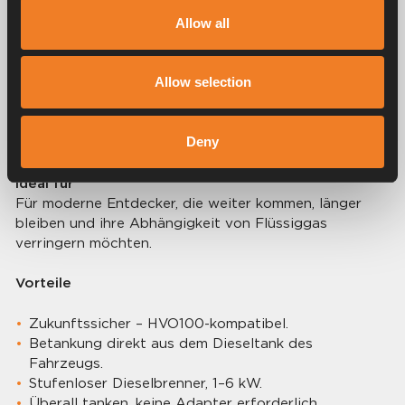
Allow all
DIESELHEIZUNG
Allow selection
Alde Compact 4000 D/4000 D Plus
Deny
Freiheit und Unabhängigkeit vom Stromnetz
.
Ideal für
Für moderne Entdecker, die weiter kommen, länger
bleiben und ihre Abhängigkeit von Flüssiggas
verringern möchten.
Vorteile
Zukunftssicher – HVO100-kompatibel.
Betankung direkt aus dem Dieseltank des
Fahrzeugs.
Stufenloser Dieselbrenner, 1–6 kW.
Überall tanken, keine Adapter erforderlich.