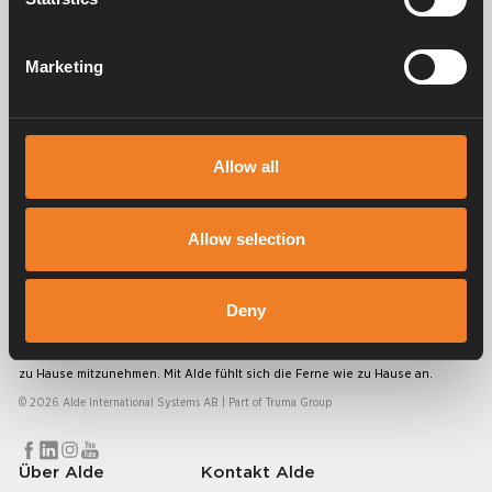
Marketing
Service und support
Allow all
FAQ
Allow selection
Deny
Alde schafft seit 1966 ein Gefühl von Zuhause und stellt
Heizungssysteme für Wohnmobile und Wohnwagen her. Schon damals
haben wir verstanden, wie wichtig es ist, auf Reisen den Komfort von
zu Hause mitzunehmen. Mit Alde fühlt sich die Ferne wie zu Hause an.
© 2026 Alde International Systems AB | Part of
Truma Group
Über Alde
Kontakt Alde