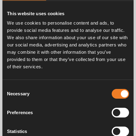
This website uses cookies
We use cookies to personalise content and ads, to
provide social media features and to analyse our traffic.
We also share information about your use of our site with
our social media, advertising and analytics partners who
may combine it with other information that you’ve
Wartung des Alde heizkessel
provided to them or that they’ve collected from your use
Wie gut kennen Sie Ihr Alde-System?
of their services.
Egal, ob Sie ein brandneues Alde Heizsystem haben
oder schon seit Jahren eines verwenden, es lohnt sich
immer, Ihr Wissen aufzufrischen, damit Sie das Beste aus
Consent
dem System herausholen und maximalen Komfort auf
Necessary
Selection
Ihren Reisen genießen können. Wir wollen einen Blick auf
einige der häufigsten Fragen werfen, die wir zu unseren
Systemen erhalten.
Preferences
Statistics