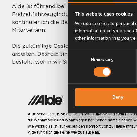
Alde ist führend bei wasserbasierten Heizsyst
Freizeitfahrzeugindustrie. Um weiterhin an der
This website uses cookies
kontinuierlich die Besten – eine Mischung au
We use cookies to personalis
Mitarbeitern.
information about your use of
other information that you’ve
Die zukünftige Gestaltung des Unternehmens 
Consent
arbeiten. Deshalb sind wir davon überzeugt, da
Necessary
Selection
besteht, wohin wir Sie bringen können, sonder
Deny
Alde schafft seit 1966 ein Gefühl von Zuhause und stellt Heiz
für Wohnmobile und Wohnwagen her. Schon damals haben wi
wie wichtig es ist, auf Reisen den Komfort von zu Hause mitz
Alde fühlt sich die Ferne wie zu Hause an.